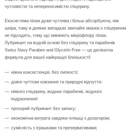
чутливістю та непереносимістю гліцерину.
Екосистема піхви дуже чутлива і більш абсорбуюча, ніж
шкіра, тому в деяких випадках звичайні змазки з гліцерином
не підходять, тому що змінюють мікрофлору піхви.
Лубрикант на водній основі без гліцерину та парабенів
Swiss Navy Paraben and Glycerin Free — це делікатна
формула для вашої найкращої близькості!
ніжна консистенція, без липкості;
довге чуттєве ковзання та природні відчуття;
ніякого гліцерину, жодних парабенів, жодного
подразнення!
прозорий лубрикант без запаху;
економічна витрата завдяки пляшці з дозатором;
сумісність з іграшками та презервативами;