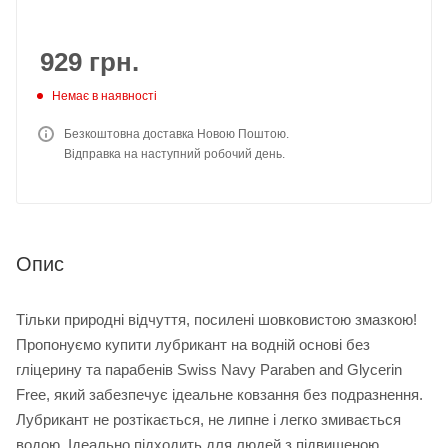
929
грн.
Немає в наявності
Безкоштовна доставка Новою Поштою.
Відправка на наступний робочий день.
Опис
Тільки природні відчуття, посилені шовковистою змазкою!
Пропонуємо купити лубрикант на водній основі без
гліцерину та парабенів Swiss Navy Paraben and Glycerin
Free, який забезпечує ідеальне ковзання без подразнення.
Лубрикант не розтікається, не липне і легко змивається
водою. Ідеально підходить для людей з підвищеною