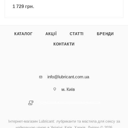
1 729
грн.
КАТАЛОГ
АКЦІЇ
СТАТТІ
БРЕНДИ
КОНТАКТИ
info@lubricant.com.ua
м. Київ
Политика конфиденциальности
Інтернет-магазин Lubricant: лубриканти та мастила для сексу за
найкращою ціною в Україні: Київ, Харків, Дніпро © 2026