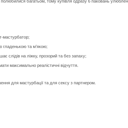
но полюбилися багатьом, тому купівля одразу 6 паковань улюблен
т-мастурбатор;
ю гладенькою та м’якою;
є слідів на ліжку, прозорий та без запаху;
мати максимально реалістичні відчуття.
шення для мастурбації та для сексу з партнером.