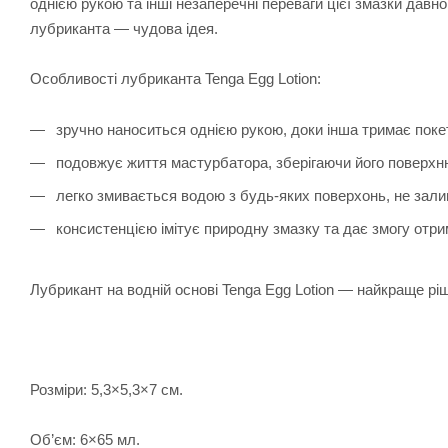
однією рукою та інші незаперечні переваги цієї змазки дав
лубриканта — чудова ідея.
Особливості лубриканта Tenga Egg Lotion:
зручно наноситься однією рукою, доки інша тримає поке
подовжує життя мастурбатора, зберігаючи його поверхн
легко змивається водою з будь-яких поверхонь, не залиша
консистенцією імітує природну змазку та дає змогу отри
Лубрикант на водній основі Tenga Egg Lotion — найкраще рі
Розміри: 5,3×5,3×7 см.
Об’єм: 6×65 мл.