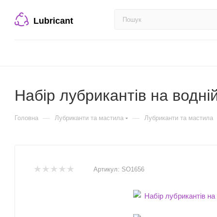
Lubricant
Набір лубрикантів на водній
—
—
Головна
Лубриканти та мастила
Лубриканти та мастила
Артикул:
SO1656