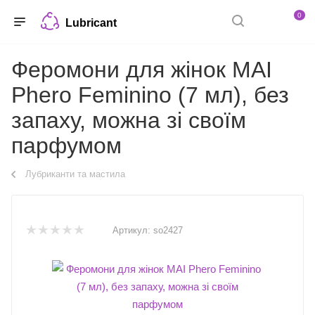
0
Lubricant
Феромони для жінок MAI
Phero Feminino (7 мл), без
запаху, можна зі своїм
парфумом
Лубриканти та мастила
Артикул:
so2427