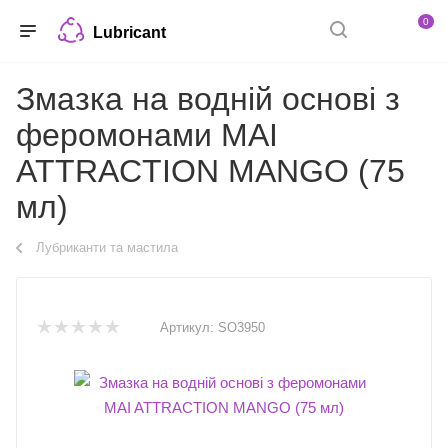
0
Lubricant
Змазка на водній основі з
феромонами MAI
ATTRACTION MANGO (75
мл)
Лубриканти та мастила
Артикул:
SO3950