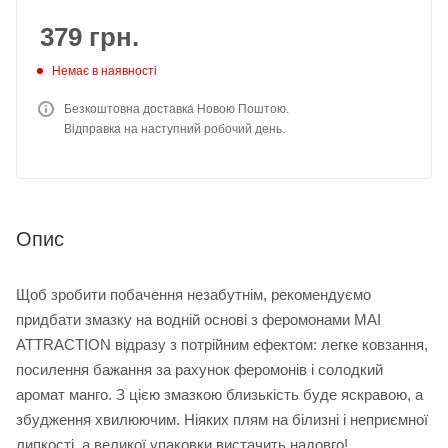
379
грн.
Немає в наявності
Безкоштовна доставка Новою Поштою.
Відправка на наступний робочий день.
Опис
Щоб зробити побачення незабутнім, рекомендуємо
придбати змазку на водній основі з феромонами MAI
ATTRACTION відразу з потрійним ефектом: легке ковзання,
посилення бажання за рахунок феромонів і солодкий
аромат манго. З цією змазкою близькість буде яскравою, а
збудження хвилюючим. Ніяких плям на білизні і неприємної
липкості, а великої упаковки вистачить надовго!