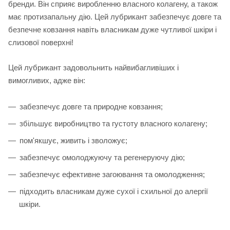
бренди. Він сприяє виробленню власного колагену, а також
має протизапальну дію. Цей лубрикант забезпечує довге та
безпечне ковзання навіть власникам дуже чутливої шкіри і
слизової поверхні!
Цей лубрикант задовольнить найвибагливіших і
вимогливих, адже він:
забезпечує довге та природне ковзання;
збільшує виробництво та густоту власного колагену;
пом'якшує, живить і зволожує;
забезпечує омолоджуючу та регенеруючу дію;
забезпечує ефективне загоювання та омолодження;
підходить власникам дуже сухої і схильної до алергії
шкіри.