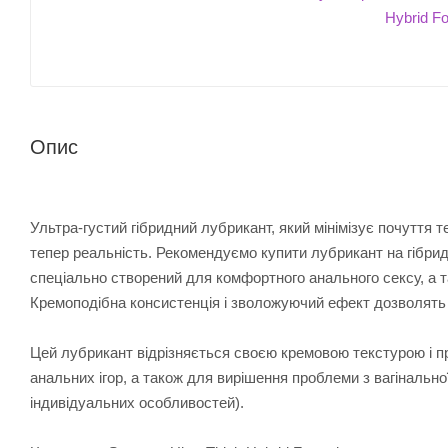
Опис
Ультра-густий гібридний лубрикант, який мінімізує почуття 
тепер реальність. Рекомендуємо купити лубрикант на гібридн
спеціально створений для комфортного анального сексу, а та
Кремоподібна консистенція і зволожуючий ефект дозволять ва
Цей лубрикант відрізняється своєю кремовою текстурою і п
анальних ігор, а також для вирішення проблеми з вагінальної
індивідуальних особливостей).