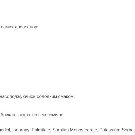
 самих довгих ігор;
, насолоджуючись солодким смаком.
рикант акуратно і економічно.
nediol, Isopropyl Palmitate, Sorbitan Monostearate, Potassium Sorba