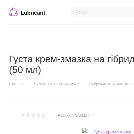
Lubricant
Густа крем-змазка на гібрид
(50 мл)
—
—
Головна
Лубриканти та мастила
Лубриканти та мастила
Артикул:
SO3257