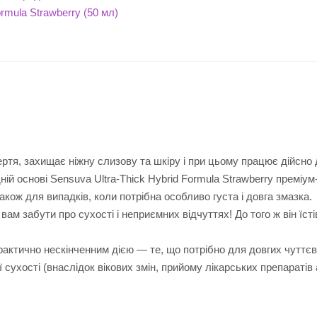
тертя, захищає ніжну слизову та шкіру і при цьому працює дійсно
ій основі Sensuva Ultra-Thick Hybrid Formula Strawberry преміум
кож для випадків, коли потрібна особливо густа і довга змазка.
м забути про сухості і неприємних відчуттях! До того ж він їсті
рактично нескінченним дією — те, що потрібно для довгих чуттє
 сухості (внаслідок вікових змін, прийому лікарських препаратів