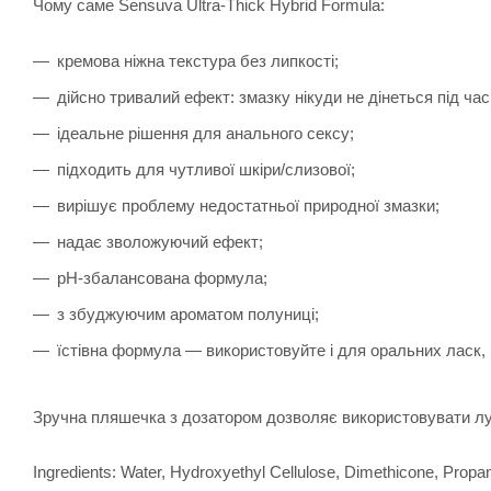
Чому саме Sensuva Ultra-Thick Hybrid Formula:
кремова ніжна текстура без липкості;
дійсно тривалий ефект: змазку нікуди не дінеться під час
ідеальне рішення для анального сексу;
підходить для чутливої шкіри/слизової;
вирішує проблему недостатньої природної змазки;
надає зволожуючий ефект;
pH-збалансована формула;
з збуджуючим ароматом полуниці;
їстівна формула — використовуйте і для оральних ласк
Зручна пляшечка з дозатором дозволяє використовувати луб
Ingredients: Water, Hydroxyethyl Cellulose, Dimethicone, Propa