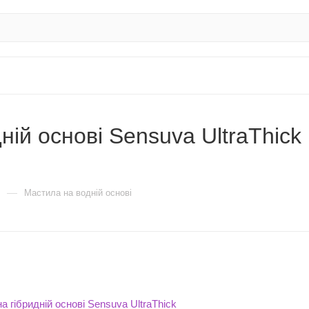
ній основі Sensuva UltraThick
—
Мастила на водній основі