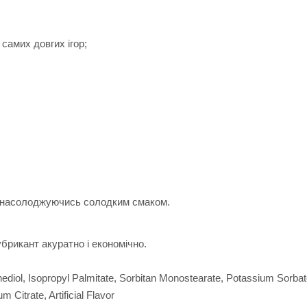
 самих довгих ігор;
, насолоджуючись солодким смаком.
рикант акуратно і економічно.
nediol, Isopropyl Palmitate, Sorbitan Monostearate, Potassium Sorba
Citrate, Artificial Flavor