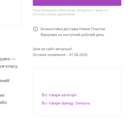
Наші менеджери обов'язково зв'яжуться з вами та
уточнять умови замовлення
Безкоштовна доставка Новою Поштою.
Відправка на наступний робочий день.
Ціни на сайті актуальні!
Останнє оновлення – 07.08.2026
 довго —
ум-класу,
вний!
вих
Всі товари категорії
 або
Всі товари бренду Sensuva