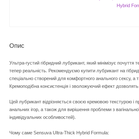
Опис
Ультра-густий гібридний лубрикант, який мінімізує почуття 
тепер реальність. Рекомендуємо купити лубрикант на гібридн
спеціально створений для комфортного анального сексу, а та
Кремоподібна консистенція і зволожуючий ефект дозволять ва
Цей лубрикант відрізняється своєю кремовою текстурою і п
анальних ігор, а також для вирішення проблеми з вагінальної
індивідуальних особливостей).
Чому саме Sensuva Ultra-Thick Hybrid Formula: