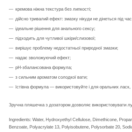
кремова ніжна текстура без липкості;
дійсно тривалий ефект: змазку нікуди не дінеться під час
ідеальне рішення для анального сексу;
підходить для чутливої шкіри/слизової;
вирішує проблему недостатньої природної змазки;
надає зволожуючий ефект;
pH-збалансована формула;
з сильним ароматом солодкої вати;
їстівна формула — використовуйте і для оральних ласк
Зручна пляшечка з дозатором дозволяє використовувати луб
Ingredients: Water, Hydroxyethyl Cellulose, Dimethicone, Propa
Benzoate, Polyacrylate 13, Polyisobutene, Polysorbate 20, Sodium 