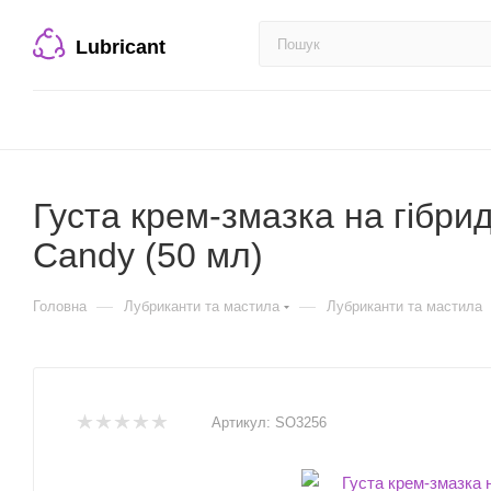
Lubricant
Густа крем-змазка на гібрид
Candy (50 мл)
—
—
Головна
Лубриканти та мастила
Лубриканти та мастила
Артикул:
SO3256