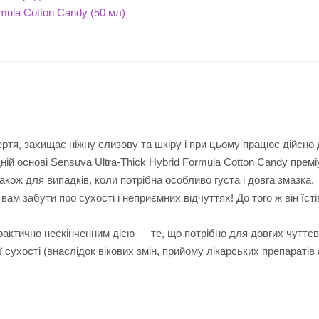
тертя, захищає ніжну слизову та шкіру і при цьому працює дійсно
ій основі Sensuva Ultra-Thick Hybrid Formula Cotton Candy премі
кож для випадків, коли потрібна особливо густа і довга змазка.
м забути про сухості і неприємних відчуттях! До того ж він їсті
рактично нескінченним дією — те, що потрібно для довгих чуттє
 сухості (внаслідок вікових змін, прийому лікарських препаратів