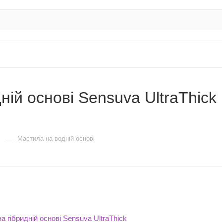
ній основі Sensuva UltraThick
—
Мастила на водній основі