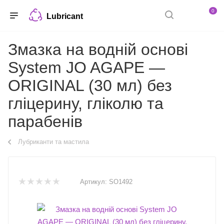
0
Lubricant
Змазка на водній основі
System JO AGAPE —
ORIGINAL (30 мл) без
гліцерину, гліколю та
парабенів
Лубриканти та мастила
Артикул:
SO1492