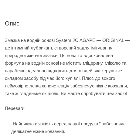
Опис
Змазка на водній основі System JO AGAPE — ORIGINAL —
це інтимний лубрикант, створений задля імітування
природної жіночої змазки. Ця нова та вдосконалена
формула на водній основі не містить гліцерину, гліколю та
парабенів; ідеально підходить для людей, які керуються
складом засобу під час його купівлі. Плюс до всього
неймовірно легка консистенція забезпечує ніжне ковзання,
таке ж гладеньке як шовк. Ви маєте спробувати цей засіб!
Переваги:
Найнижча в’язкість серед нашої продукції забезпечує
делікатне ніжне ковзання.