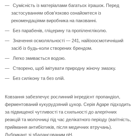
Сумісність із матеріалами багатьох іграшок. Перед
застосуванням обов’язково ознайомтеся із
рекомендаціями виробника на пакованні.
Без парабенів, гліцерину та пропіленгліколю.
Значення осмоляльності — 241, найізоосмотичніший
засіб із будь-коли створених брендом.
Легко змивається водою.
Створено, щоб імітувати природну жіночу змазку.
Без силікону та без олій.
Ковзання забезпечує рослинний інгредієнт пропандіол,
ферментований кукурудзяний цукор. Серія Agape підходить
за підвищеної чутливості та схильності до алергічних
реакцій та молочниці під час делікатного періоду (вагітність,
приймання антибіотиків, після медичних втручань).
Лубрикант зі збалансованим рН.