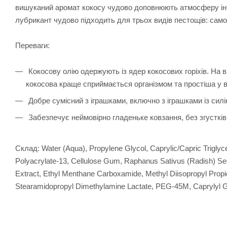
вишуканий аромат кокосу чудово доповнюють атмосферу інти
лубрикант чудово підходить для трьох видів пестощів: самос
Переваги:
Кокосову олію одержують із ядер кокосових горіхів. На в
кокосова краще сприймається організмом та простіша у в
Добре сумісний з іграшками, включно з іграшками із сил
Забезпечує неймовірно гладеньке ковзання, без згустків,
Склад: Water (Aqua), Propylene Glycol, Caprylic/Capric Triglyc
Polyacrylate-13, Cellulose Gum, Raphanus Sativus (Radish) See
Extract, Ethyl Menthane Carboxamide, Methyl Diisopropyl Prop
Stearamidopropyl Dimethylamine Lactate, PEG-45M, Caprylyl Gly