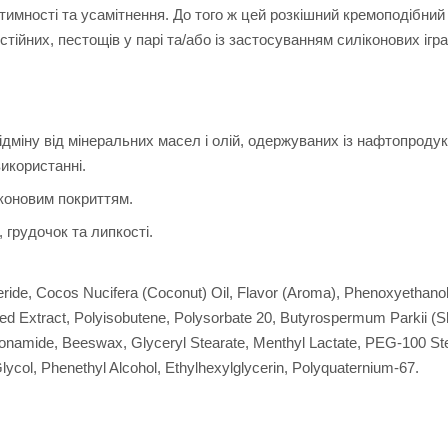
мності та усамітнення. До того ж цей розкішний кремоподібний
тійних, пестощів у парі та/або із застосуванням силіконових ігр
ідміну від мінеральних масел і олій, одержуваних із нафтопродук
икористанні.
іконовим покриттям.
 грудочок та липкості.
eride, Cocos Nucifera (Coconut) Oil, Flavor (Aroma), Phenoxyethanol
d Extract, Polyisobutene, Polysorbate 20, Butyrospermum Parkii (S
ionamide, Beeswax, Glyceryl Stearate, Menthyl Lactate, PEG-100 Ste
col, Phenethyl Alcohol, Ethylhexylglycerin, Polyquaternium-67.