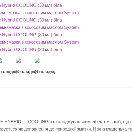
REE HYBRID — COOLING з охолоджувальним ефектом засіб, що н
вується як доповнення до природної змазки. Ніжна гладенька те