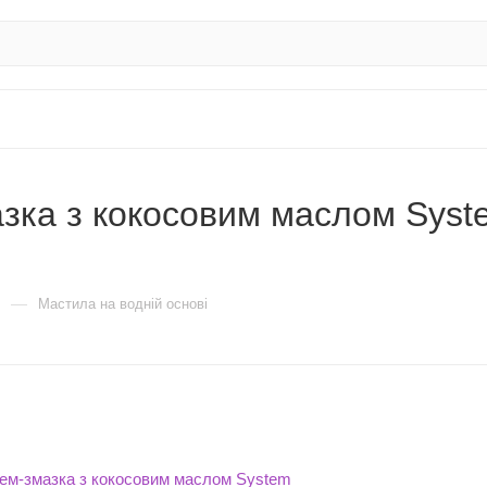
ка з кокосовим маслом System
—
Мастила на водній основі