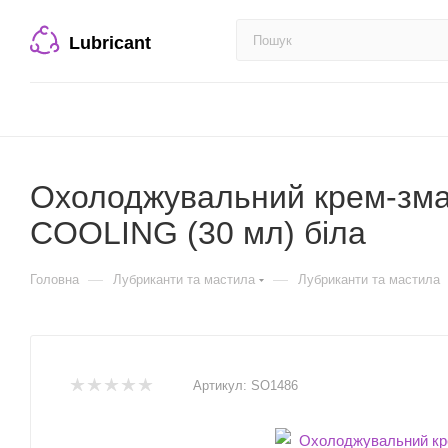
Lubricant
Охолоджувальний крем-змаз
COOLING (30 мл) біла
—
—
Головна
Лубриканти та мастила
Лубриканти та мастила
Артикул:
SO1486