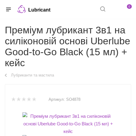
0
Lubricant
Преміум лубрикант 3в1 на
силіконовій основі Uberlube
Good-to-Go Black (15 мл) +
кейс
Лубриканти та мастила
Артикул:
SO4878