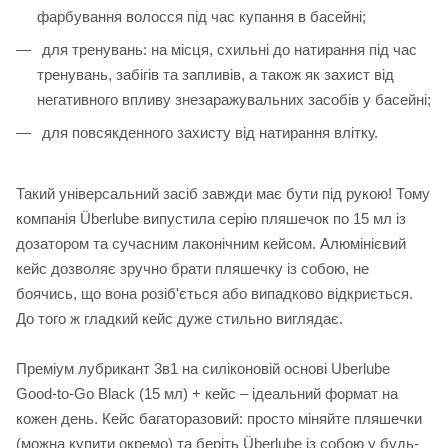
фарбування волосся під час купання в басейні;
для тренувань: на місця, схильні до натирання під час
тренувань, забігів та запливів, а також як захист від
негативного впливу знезаражувальних засобів у басейні;
для повсякденного захисту від натирання влітку.
Такий універсальний засіб завжди має бути під рукою! Тому
компанія Überlube випустила серію пляшечок по 15 мл із
дозатором та сучасним лаконічним кейсом. Алюмінієвий
кейс дозволяє зручно брати пляшечку із собою, не
боячись, що вона розіб'ється або випадково відкриється.
До того ж гладкий кейс дуже стильно виглядає.
Преміум лубрикант 3в1 на силіконовій основі Uberlube
Good-to-Go Black (15 мл) + кейс – ідеальний формат на
кожен день. Кейс багаторазовий: просто міняйте пляшечки
(можна купити окремо) та беріть Überlube із собою у будь-