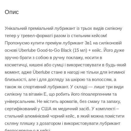
Опис
Унікальний преміальний лубрикант із трьох видів силікону
тепер у тревел-форматі разом із стильним кейсом!
Пропонуємо купити преміум лубрикант 3в1 на силіконовій
основі Uberlube Good-to-Go Black (15 мл) + кейс. Його дуже
зручно брати з собою в ручну поклажу, носити в
косметичці, кишені або сумці і використовувати в будь-який
момент, адже Überlube стане в нагоді не тільки для інтимної
близькості, але і для догляду за шкірою та волоссям, а
також як спортивний лубрикант. У складі — лише три види
силікону та вітамін Е, що робить його гіпоалергенним та
універсальним. Не містить ароматів, без смаку та запаху,
сертифікований у США як медичний засіб. У комплекті –
стильний алюмінієвий чорний кейс, в який можна помістити
скляну пляшку з дозатором і використовувати лубрикант
безпосередньо в кейсі.