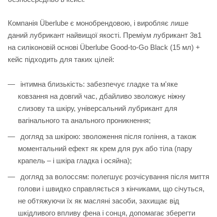
Компанія Überlube є монобрендовою, і виробляє лише
даний лубрикант найвищої якості. Преміум лубрикант 3в1
на силіконовій основі Überlube Good-to-Go Black (15 мл) +
кейс підходить для таких цілей:
інтимна близькість: забезпечує гладке та м'яке
ковзання на довгий час, дбайливо зволожує ніжну
слизову та шкіру, універсальний лубрикант для
вагінального та анального проникнення;
догляд за шкірою: зволоження після гоління, а також
моментальний ефект як крем для рук або тіла (пару
крапель – і шкіра гладка і осяйна);
догляд за волоссям: полегшує розчісування після миття
голови і швидко справляється з кінчиками, що січуться,
не обтяжуючи їх як масляні засоби, захищає від
шкідливого впливу фена і сонця, допомагає зберегти