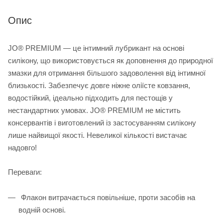
Опис
JO® PREMIUM — це інтимний лубрикант на основі
силікону, що використовується як доповнення до природної
змазки для отримання більшого задоволення від інтимної
близькості. Забезпечує довге ніжне оліїсте ковзання,
водостійкий, ідеально підходить для пестощів у
нестандартних умовах. JO® PREMIUM не містить
консервантів і виготовлений із застосуванням силікону
лише найвищої якості. Невеликої кількості вистачає
надовго!
Переваги:
Флакон витрачається повільніше, проти засобів на
водній основі.