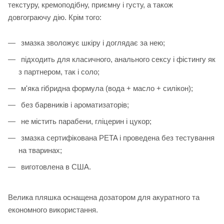
текстуру, кремоподібну, приємну і густу, а також
довгограючу дію. Крім того:
змазка зволожує шкіру і доглядає за нею;
підходить для класичного, анального сексу і фістингу як
з партнером, так і соло;
м'яка гібридна формула (вода + масло + силікон);
без барвників і ароматизаторів;
не містить парабени, гліцерин і цукор;
змазка сертифікована PETA і проведена без тестування
на тваринах;
виготовлена ​​в США.
Велика пляшка оснащена дозатором для акуратного та
економного використання.