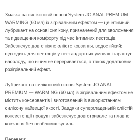
Змазка на силіконовій основі System JO ANAL PREMIUM —
WARMING (60 мл) із зігрівальним ефектом — це інтимний
лубрикант на основі силікону, призначений для зволоження
та підвищення комфорту під час інтимних пестощів.
Забезпечує довге ніжне оліїсте ковзання, водостійкий;
підходить для пестощів у нестандартних умовах і гарантує
насолоду, що нічим не переривається, а також додатковий
розігрівальний ефект.
Лубрикант на силіконовій основі System JO ANAL
PREMIUM — WARMING (60 мл) із зігрівальним ефектом не
містить консервантів і виготовлений із використанням
силікону найвищої якості. Завдяки супергладенькій оліїстій
консистенції продукт забезпечує довготривале та плавне
ковзання без особливих зусиль.
Переваги: