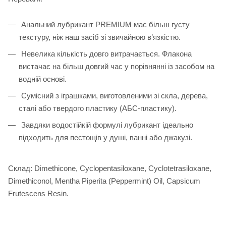
Анальний лубрикант PREMIUM має більш густу
текстуру, ніж наш засіб зі звичайною в’язкістю.
Невелика кількість довго витрачається. Флакона
вистачає на більш довгий час у порівнянні із засобом на
водній основі.
Сумісний з іграшками, виготовленими зі скла, дерева,
сталі або твердого пластику (АБС-пластику).
Завдяки водостійкій формулі лубрикант ідеально
підходить для пестощів у душі, ванні або джакузі.
Склад: Dimethicone, Cyclopentasiloxane, Cyclotetrasiloxane,
Dimethiconol, Mentha Piperita (Peppermint) Oil, Capsicum
Frutescens Resin.