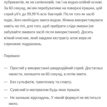
лубрикантів, як на силіконовій, так і на водно-олійній основі.
За 60 секунд, які він перебуватиме на поверхні іграшки, цей
спрей уб’є до 99,99 % всіх бактерій. Після того як засіб
подіє, його необхідно змити водою. Можна використовувати
навіть на тілі, для того, щоб прибрати сліди змазки (не
забувайте змивати засіб після використання!). Досить
м’який очисник, який завдяки екстракту алое вера не
спричиняє подразнень.
Переваги:
Простий у використанні швидкодійний спрей. Достатньо
нанести, залишити на 60 секунд, а потім змити.
Без сульфатів, триклозану та спирту.
Сумісний із матеріалом будь-яких іграшок.
Не залишає відкладень. У ніжній формулі не міститься
мило.