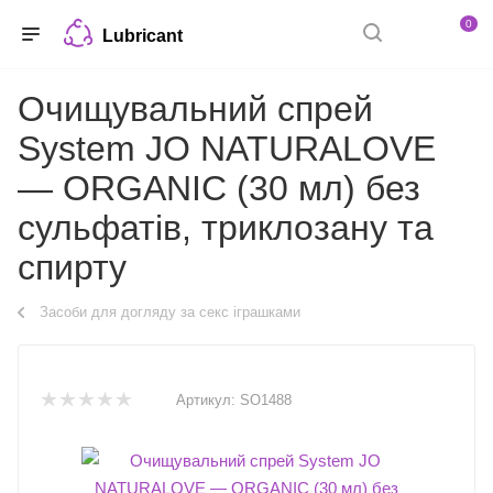
0
Lubricant
Очищувальний спрей
System JO NATURALOVE
— ORGANIC (30 мл) без
сульфатів, триклозану та
спирту
Засоби для догляду за секс іграшками
Артикул:
SO1488