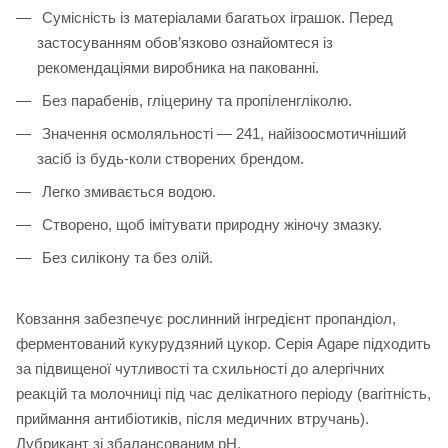
Сумісність із матеріалами багатьох іграшок. Перед
застосуванням обов’язково ознайомтеся із
рекомендаціями виробника на пакованні.
Без парабенів, гліцерину та пропіленгліколю.
Значення осмоляльності — 241, найізоосмотичніший
засіб із будь-коли створених брендом.
Легко змивається водою.
Створено, щоб імітувати природну жіночу змазку.
Без силікону та без олій.
Ковзання забезпечує рослинний інгредієнт пропандіол,
ферментований кукурудзяний цукор. Серія Agape підходить
за підвищеної чутливості та схильності до алергічних
реакцій та молочниці під час делікатного періоду (вагітність,
приймання антибіотиків, після медичних втручань).
Лубрикант зі збалансованим рН.