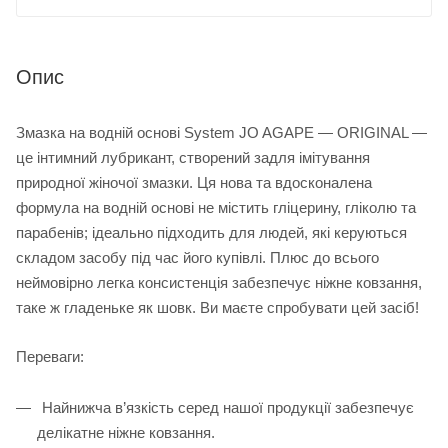
Опис
Змазка на водній основі System JO AGAPE — ORIGINAL —
це інтимний лубрикант, створений задля імітування
природної жіночої змазки. Ця нова та вдосконалена
формула на водній основі не містить гліцерину, гліколю та
парабенів; ідеально підходить для людей, які керуються
складом засобу під час його купівлі. Плюс до всього
неймовірно легка консистенція забезпечує ніжне ковзання,
таке ж гладеньке як шовк. Ви маєте спробувати цей засіб!
Переваги:
Найнижча в’язкість серед нашої продукції забезпечує
делікатне ніжне ковзання.