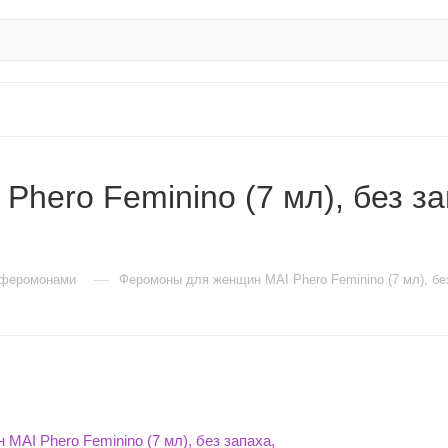
hero Feminino (7 мл), без за
—
 феромонами
Феромоны для женщин MAI Phero Feminino (7 мл), б