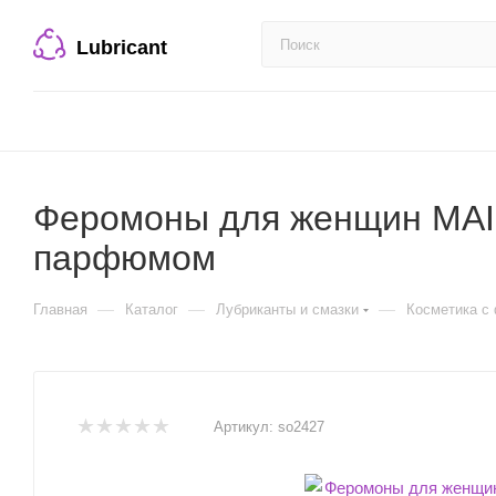
Lubricant
Феромоны для женщин MAI P
парфюмом
—
—
—
Главная
Каталог
Лубриканты и смазки
Косметика с
Артикул:
so2427