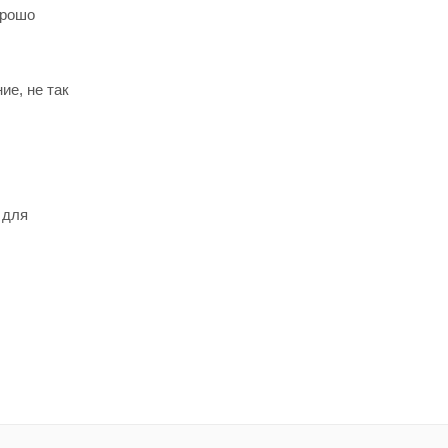
орошо
ие, не так
 для