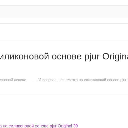
иконовой основе pjur Original
—
коновой основе
Универсальная смазка на силиконовой основе pjur O