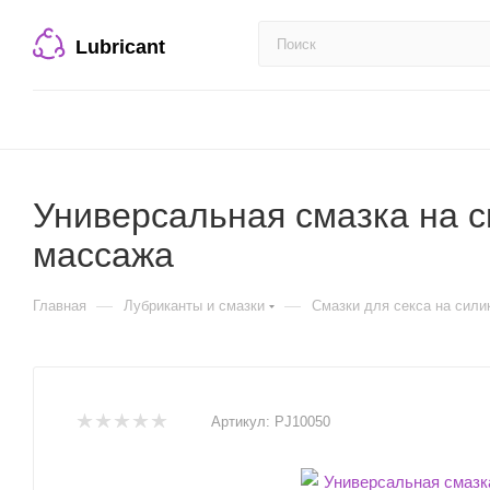
Lubricant
Универсальная смазка на сил
массажа
—
—
Главная
Лубриканты и смазки
Смазки для секса на сили
Артикул:
PJ10050